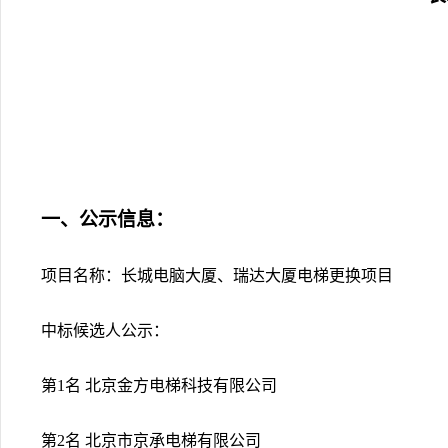
一、公示信息：
项目名称：
长城电脑大厦、瑞达大厦电梯更换项目
中标候选人公示：
第
1名 北京金方电梯科技有限公司
第
2名 北京
市京承电梯
有限公司