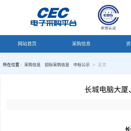
网站首页
采购信息
资
所在位置 :
采购信息
招标采购信息
中标公示
>
正文
长城电脑大厦
长