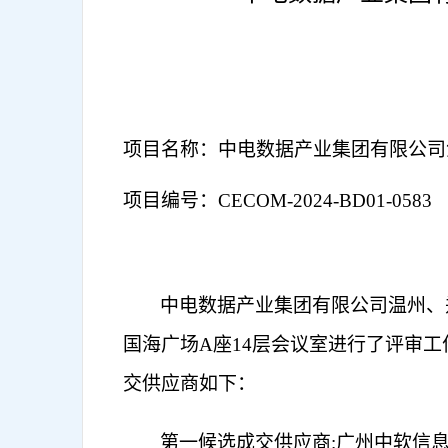
项目名称：中电数据产业集团有限公司
项目编号：CECOM-2024-BD01-0583
中电数据产业集团有限公司温州、郑
国海广场A座14层会议室进行了评审
交供应商如下：
第一候选成交供应商:广州中软信