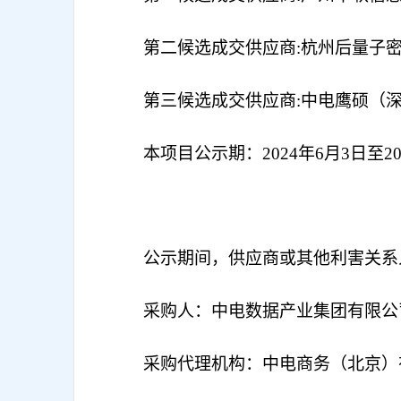
第二候选成交供应商:杭州后量子
第三候选成交供应商:中电鹰硕（
本项目公示期：2024年6月3日至20
公示期间，供应商或其他利害关系
采购人：中电数据产业集团有限公
采购代理机构：中电商务（北京）