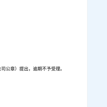
公司公章）提出，逾期不予受理。