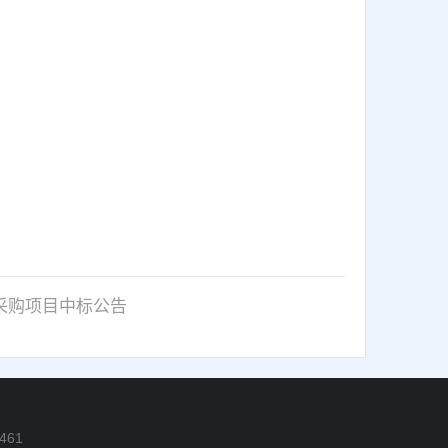
制采购项目中标公告
461