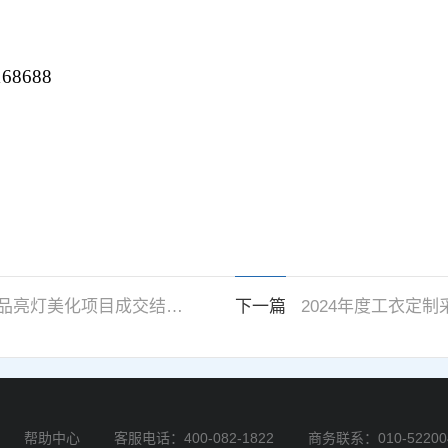
68688
中电数据产业集团有限公司展会产品亮灯美化项目成交结果公告
下一篇
2024年度工衣定
帮助中心
客服电话：400-082-1822
商务联系：010-52200