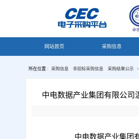
网站首页
采购信息
所在位置 :
采购信息
非招标采购信息
采购结果公示
中电数据产业集团有限公司
中电数据产业集团