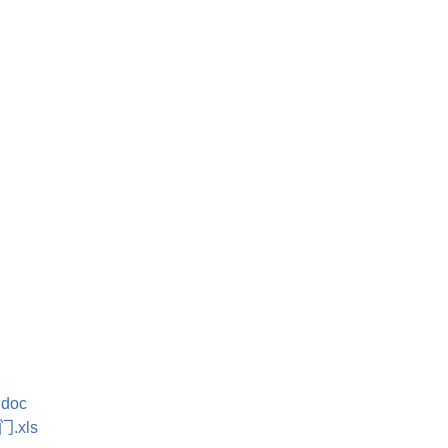
doc
.xls